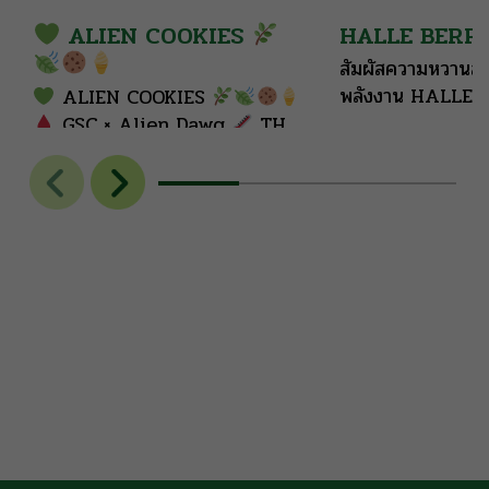
ALIEN COOKIES
HALLE BERR
สัมผัสความหวานละม
พลังงาน HALLE 
ALIEN COOKIES
GSC × Alien Dawg
THC:
26-29% | High
Hybrid
50/50
Fresh mint leads
the nose, layered with
sweet tea, vanilla cream &
cookie dough. Clean, cool &
lightly sweet finish.
Cool
mint opens the smoke,
followed by sweet tea,
creamy vanilla & soft
cookie dough notes. […]