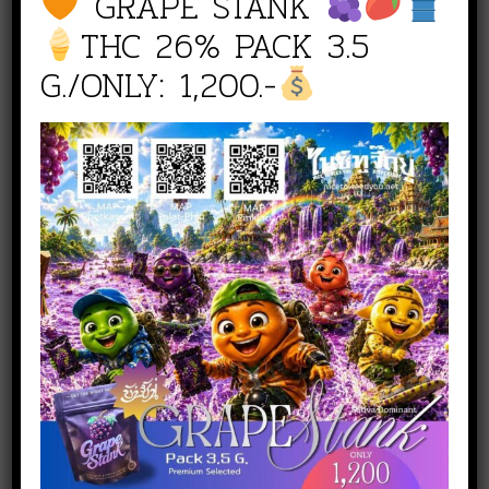
GRAPE STANK
THC 26% PACK 3.5
G./ONLY: 1,200.-
สั่งซื้อสินค้า
NICE TO WEED YOU สาขา
เพชรเกษม
line :
@nicetoweedyou