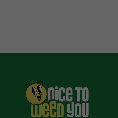
blue berries, candy
sweetness, rich gas, soft
herbal notes, and a creamy
finish.
Floral candy leads
the palate, followed by
sweet berries, creamy gas,
subtle […]