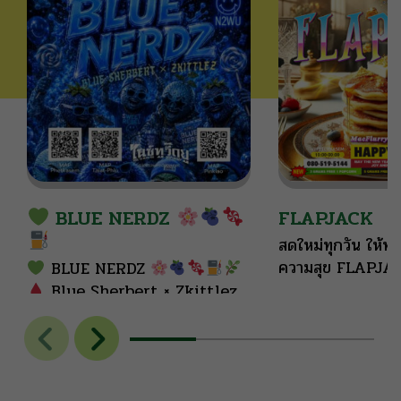
BLUE NERDZ
FLAPJACK
สดใหม่ทุกวัน ให้ทุ
ความสุข FLAPJ
BLUE NERDZ
Blue Sherbert × Zkittlez
Terp Tree Co.
THC: 20–
25% | High
Hybrid
Sweet floral aromas open
the profile, layered with