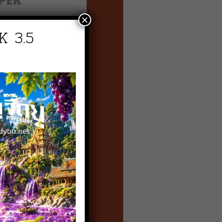
×
K 3.5