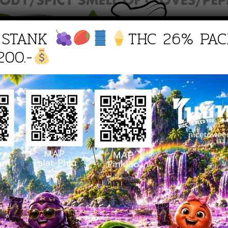
 STANK
THC 26% PAC
200.-