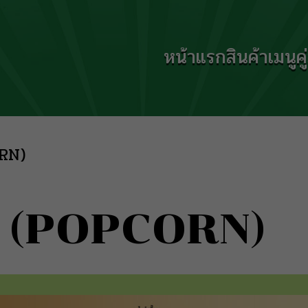
หน้าแรก
สินค้า
เมนู
ค
ORN)
i (POPCORN)