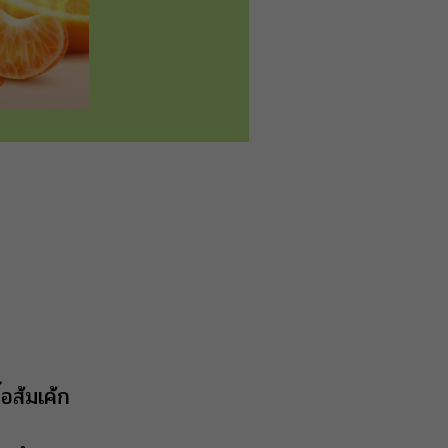
้อส้มเค้ก