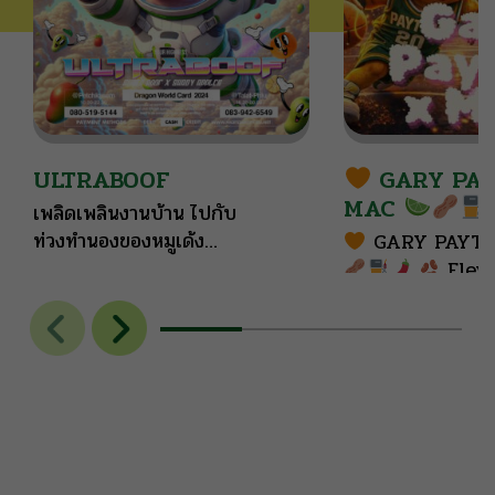
ULTRABOOF
GARY PAY
MAC
เพลิดเพลินงานบ้าน ไปกับ
ท่วงทำนองของหมูเด้ง
GARY PAYTO
ULTRABOOF
Elev
20-26% | High
Earthy nutti
subtle pungenc
with smooth s
spice, finished 
and a gassy ki
doughy earthin
reminiscent of 