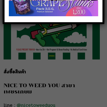
สั่งซื้อสินค้า
NICE TO WEED YOU สาขา
เพชรเกษม
line :
@nicetoweedyou