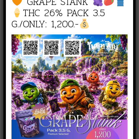
GRAPE STANK
THC 26% PACK 3.5
G./ONLY: 1,200.-
สั่งซื้อสินค้า
NICE TO WEED YOU สาขา
เพชรเกษม
line :
@nicetoweedyou
Phone :
080 519 5144
NICE TO WEED YOU สาขาตลาดพลู