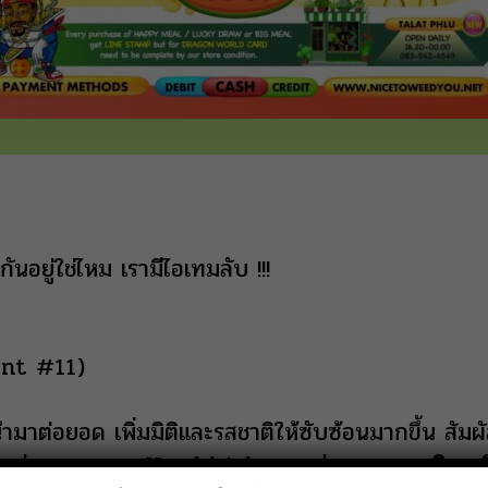
นอยู่ใช่ไหม เรามีไอเทมลับ !!!
int #11)
มาต่อยอด เพิ่มมิติและรสชาติให้ซับซ้อนมากขึ้น สัม
 อ่อนๆ อาการ Head high แบบพุ่งทะยาน เพลิดเพล