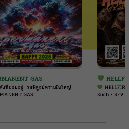
RMANENT GAS
HELLFI
ลังที่ซ่อนอยู่…รอพิสูจน์ความยิ่งใหญ่
HELLFIRE
RMANENT GAS
Kush × SFV 
Seeds
THC
Hybrid
open the pro
honey, fruit