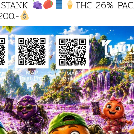
 STANK
THC 26% PAC
200.-
r
h
0.5g)
1g)
nt 20%)