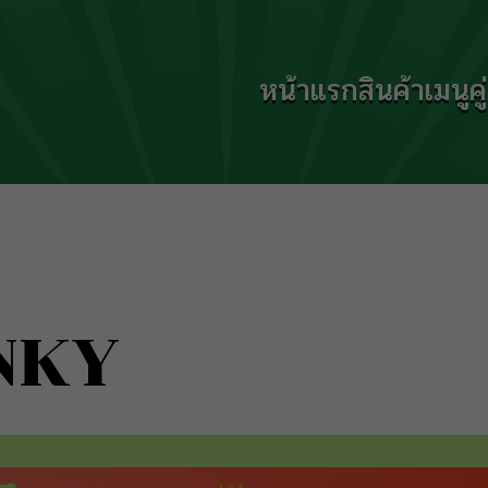
หน้าแรก
สินค้า
เมนู
ค
NKY