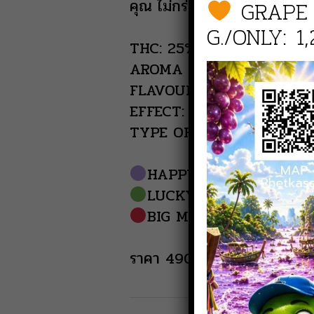
GRAPE
คุณ ไม่กร่อยอย่างแน่นอน
G./ONLY: 1,
THC: 25%
AROMA : Lime
FLAVOURS: Sour / Peppe
EFFECT: Energize
TYPE OF HIGH: Head Hig
HAPPY MEAL (3g free 
LUCKY DRAW (5g free 
BIG MEAL (14g Discou
ราคา 490.-