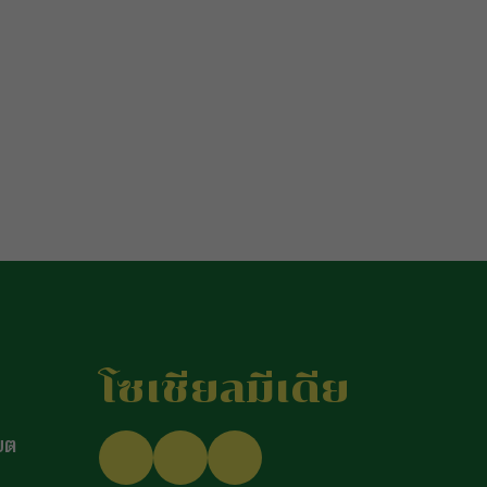
fresh pine, 
tones.
Swe
flavors hit fi
herbs, […]
โซเชียลมีเดีย
ขต