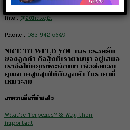
NICE TO WEED YOU สาขาตลาดพลู
line :
@261mxojh
Phone :
083 942 6549
NICE TO WEED YOU เพราะรอยยิ้ม
ของลูกค้า คือสิ่งที่เราตามหา อยู่เสมอ
เราจึงไม่หยุดที่จะพัฒนา เพื่อส่งมอบ
คุณภาพสูงสุดให้กับลูกค้า ในราคาที่
เหมาะสม
บทความอื่นที่น่าสนใจ
What’re Terpenes? & Why their
important