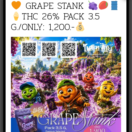
GRAPE STANK
THC 26% PACK 3.5
G./ONLY: 1,200.-
สั่งซื้อสินค้า
NICE TO WEED YOU สาขา
เพชรเกษม
line :
@nicetoweedyou
Phone :
080 519 5144