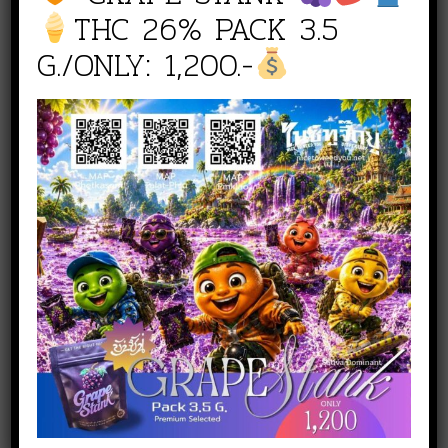
THC 26% PACK 3.5
G./ONLY: 1,200.-
สั่งซื้อสินค้า
NICE TO WEED YOU สาขา
เพชรเกษม
line :
@nicetoweedyou
Phone :
080 519 5144
NICE TO WEED YOU สาขาตลาดพลู