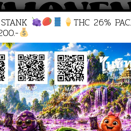
 STANK
THC 26% PAC
200.-