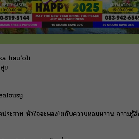
ka hauʻoli
สุข
ealousy
โสตประสาท หัวใจจะพองโตกับความหอมหวาน ความรู้สึ