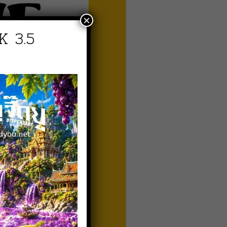
×
K 3.5