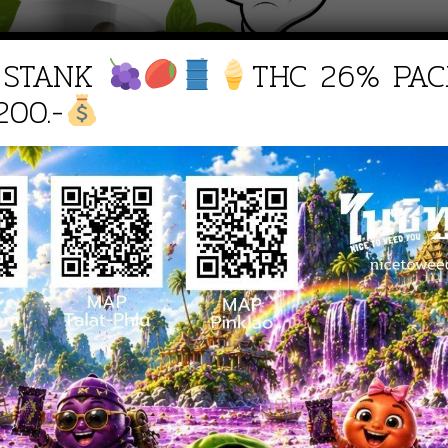
 STANK
THC 26% PAC
200.-