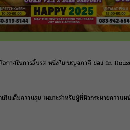
พลาดโอกาสในการลิ้มรส หนึ่งในเบญจภาคี ของ In Ho
้ามาเติมเต็มความสุข เหมาะสำหรับผู้ที่หิวกระหายความห