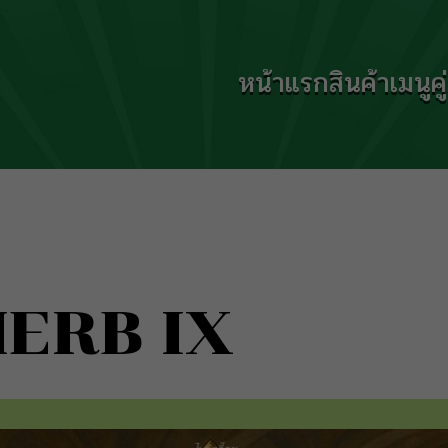
หน้าแรก
สินค้า
เมนู
ค
HERB IX