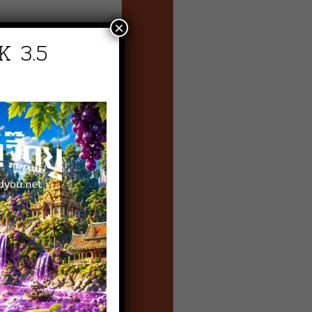
×
K 3.5