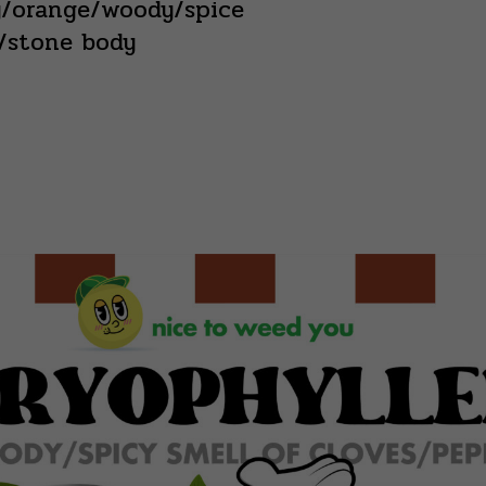
y/orange/woody/spice
e/stone body