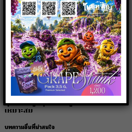
Phone :
080 519 5144
NICE TO WEED YOU สาขาตลาดพลู
line :
@261mxojh
Phone :
083 942 6549
NICE TO WEED YOU เพราะรอยยิ้ม
ของลูกค้า คือสิ่งที่เราตามหา อยู่เสมอ
เราจึงไม่หยุดที่จะพัฒนา เพื่อส่งมอบ
คุณภาพสูงสุดให้กับลูกค้า ในราคาที่
เหมาะสม
บทความอื่นที่น่าสนใจ