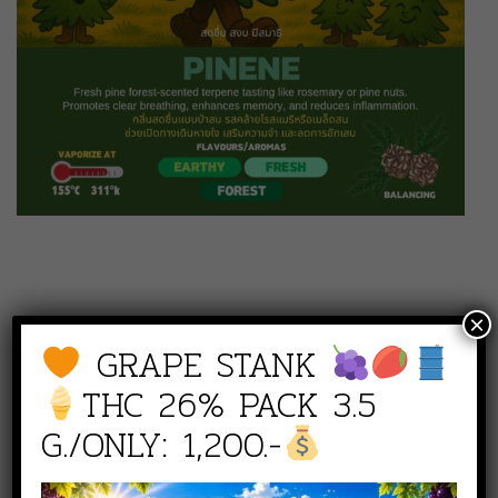
×
สั่งซื้อสินค้า
GRAPE STANK
NICE TO WEED YOU สาขา
THC 26% PACK 3.5
เพชรเกษม
G./ONLY: 1,200.-
line :
@nicetoweedyou