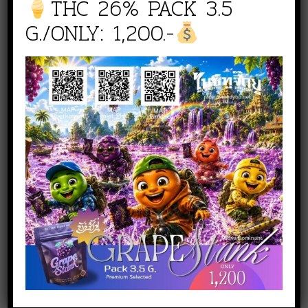
THC 26% PACK 3.5
G./ONLY: 1,200.-
สั่งซื้อสินค้า
NICE TO WEED YOU สาขา
เพชรเกษม
line :
@nicetoweedyou
Phone :
080 519 5144
NICE TO WEED YOU สาขาตลาดพลู
line :
@261mxojh