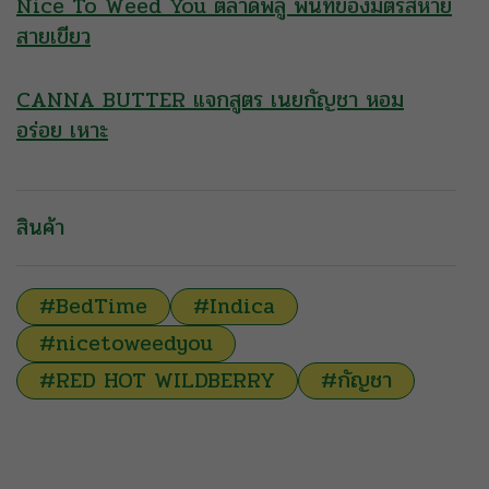
Nice To Weed You ตลาดพลู พื้นที่ของมิตรสหาย
สายเขียว
CANNA BUTTER แจกสูตร เนยกัญชา หอม
อร่อย เหาะ
สินค้า
#BedTime
#Indica
#nicetoweedyou
#RED HOT WILDBERRY
#กัญชา