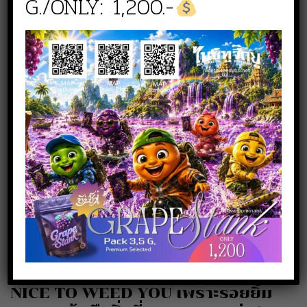
G./ONLY: 1,200.-
สั่งซื้อสินค้า
NICE TO WEED YOU สาขา
เพชรเกษม
line :
@nicetoweedyou
Phone :
080 519 5144
NICE TO WEED YOU สาขาตลาดพลู
line :
@nicetoweedyou.tp
Phone :
083 942 6549
NICE TO WEED YOU เพราะรอยยิ้ม