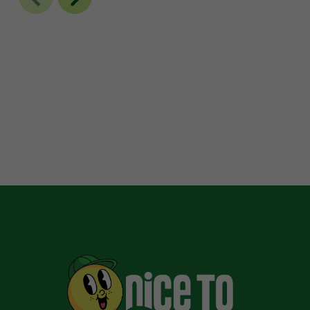
พลัง และความคิดส
มาพร้อมกับรสชาติอั
หลอมรวม Gassy &
กัน หากใครต้องการ
จากวันอันเปลี่ยวเห
สดชื่น มีพลัง เรา
30% AROMA: Sp
FLAVOUR: Gassy
EFFECTS: Energ
HAPPY MEAL 
0.5g)
LUCKY 
FREE 1g)
BIG
DISC 20%) ราคา 