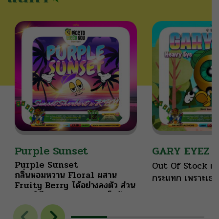
Purple Sunset
GARY EYEZ
Purple Sunset
Out Of Stock เต
กลิ่นหอมหวาน Floral ผสาน
กระแทก เพราะเธอแ
Fruity Berry ได้อย่างลงตัว ส่วน
มรสุม GARY EYE
รสชาติมีความหวาน ผสานเผ็ดร้อน
payton x Heavy
อ่อนๆ ช่วยปรับระดับอารมณ์ของ
กระหน่ำพวกเรา ด้ว
คุณให้ผ่อนคลาย