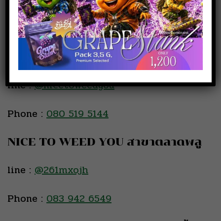
สั่งซื้อสินค้า
NICE TO WEED YOU สาขา
เพชรเกษม
line :
@nicetoweedyou
Phone :
080 519 5144
NICE TO WEED YOU สาขาตลาดพลู
line :
@261mxojh
Phone :
083 942 6549