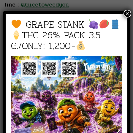
line :
@nicetoweedyou
×
GRAPE STANK
Phone :
080 519 5144
THC 26% PACK 3.5
NICE TO WEED YOU สาขาตลาดพลู
G./ONLY: 1,200.-
line :
@261mxojh
Phone :
083 942 6549
NICE TO WEED YOU เพราะรอยยิ้ม
ของลูกค้า คือสิ่งที่เราตามหา อยู่เสมอ
เราจึงไม่หยุดที่จะพัฒนา เพื่อส่งมอบ
คุณภาพสูงสุดให้กับลูกค้า ในราคาที่
เหมาะสม