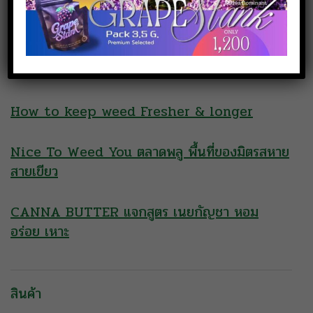
บทความอื่นที่น่าสนใจ
What’re Terpenes? & Why their
important
How to keep weed Fresher & longer
Nice To Weed You ตลาดพลู พื้นที่ของมิตรสหาย
สายเขียว
CANNA BUTTER แจกสูตร เนยกัญชา หอม
อร่อย เหาะ
สินค้า