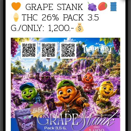
GRAPE STANK
NICE TO WEED YOU สาขาตลาดพลู
THC 26% PACK 3.5
G./ONLY: 1,200.-
line :
@261mxojh
Phone :
083 942 6549
NICE TO WEED YOU เพราะรอยยิ้ม
ของลูกค้า คือสิ่งที่เราตามหา อยู่เสมอ
เราจึงไม่หยุดที่จะพัฒนา เพื่อส่งมอบ
คุณภาพสูงสุดให้กับลูกค้า ในราคาที่
เหมาะสม
บทความอื่นที่น่าสนใจ
What’re Terpenes? & Why their