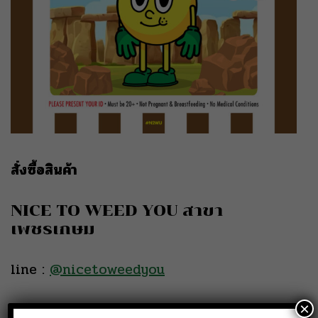
สั่งซื้อสินค้า
NICE TO WEED YOU สาขา
เพชรเกษม
line :
@nicetoweedyou
Phone :
080 519 5144
×