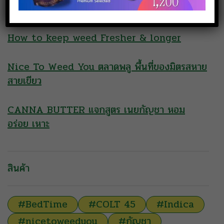
important
How to keep weed Fresher & longer
Nice To Weed You ตลาดพลู พื้นที่ของมิตรสหาย
สายเขียว
CANNA BUTTER แจกสูตร เนยกัญชา หอม
อร่อย เหาะ
สินค้า
#BedTime
#COLT 45
#Indica
#nicetoweedyou
#กัญชา