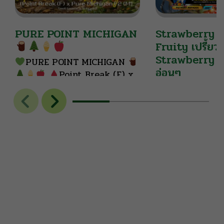
PURE POINT MICHIGAN
Strawberry S
Fruity เปรี้ยว
Strawberry 
PURE POINT MICHIGAN
อ่อนๆ
Point Break (F) x
Pure Michigan F2 (M)
Strawberry Sn
ทานเล่น ที่ต้องมีต
Swell Genetic x 3rd Coast
หนูๆ กับรสชาติที่ห
THC: 33%+ | Extremely
N2WU รับจบทุกค
High*
Hybrid: 50%
A
piney, earthy, tree bark,
forest aroma with subtle
herbal spice, creating a rich
and captivating layered
scent.
Nutty chocolate
sweetness meets soft spice
and creamy vanilla, leaving