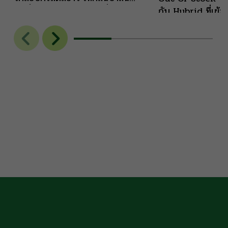
สดชื่น เธอพร้อมจะขับเคลื่อนทุกวัน
กับ Hybrid ที่เข้ม
ทำงานของคุณให้ราบรื่นและทรง
CHERRY SLURB
ประสิทธิภาพ ด้วยพลังงานที่มา
Lemon Cherry G
พร้อมกับความคิดสร้างสรรค์ กับรา
Sunset Sherbet เ
คาเบาๆ สบายกระเป๋า
ความหวังของหมู่บ้
แบกชื่อเสียงจากพ่อแ
ลูกไม้ย่อมหล่นไม่ไ
เต็มๆ ซึ่งความอร่อย
Citrusy ของเลม่
creamy และ Cher
สดชื่น เหมาะแก่หน
23% AROMAS &
Citrusy/ Cream
Euphoric
HA
(3g FREE 0.5g)
DRAW (5g FREE
MEAL […]