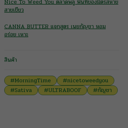
Nice To Weed You ตลาดพลู พื้นที่ของมิตรสหาย
สายเขียว
CANNA BUTTER แจกสูตร เนยกัญชา หอม
อร่อย เหาะ
สินค้า
#MorningTime
#nicetoweedyou
#Sativa
#ULTRABOOF
#กัญชา