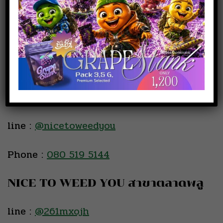
สั่งซื้อสินค้า
NICE TO WEED YOU สาขา
เพชรเกษม
line :
@nicetoweedyou
Phone :
080 519 5144
NICE TO WEED YOU สาขาตลาดพลู
line :
@261mxojh