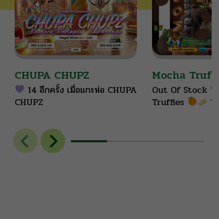
CHUPA CHUPZ
Mocha Truffl
14 อีกครั้ง เมื่อแกะห่อ CHUPA
Out Of Stock
CHUPZ
Truffles
Wh
x Biscotti เธอมีอ
อาวุธ เป็นความห
เปรี้ยว ที่หาไม่ได้ง
ไหน After Taste 
บอกเลยว่าเจ้มจ้น
ด้วยโยเกริตส้ม เผ็ด
ใคร ออกฤทธิ์ทันที
และบริเวณข้างกกห
คลาย ในระดับที่ 