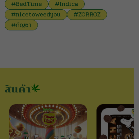
#BedTime
#Indica
#nicetoweedyou
#ZORROZ
#กัญชา
สินค้า