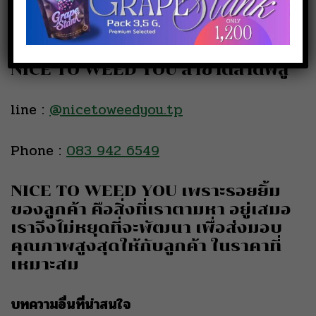
Phone :
080 519 5144
NICE TO WEED YOU สาขาตลาดพลู
line :
@nicetoweedyou.tp
Phone :
083 942 6549
NICE TO WEED YOU เพราะรอยยิ้ม
ของลูกค้า คือสิ่งที่เราตามหา อยู่เสมอ
เราจึงไม่หยุดที่จะพัฒนา เพื่อส่งมอบ
คุณภาพสูงสุดให้กับลูกค้า ในราคาที่
เหมาะสม
บทความอื่นที่น่าสนใจ